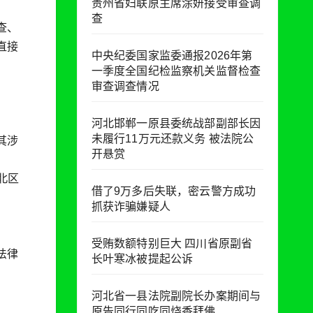
贵州省妇联原主席涂妍接受审查调
查
查、
直接
中央纪委国家监委通报2026年第
一季度全国纪检监察机关监督检查
审查调查情况
河北邯郸一原县委统战部副部长因
未履行11万元还款义务 被法院公
其涉
开悬赏
北区
借了9万多后失联，密云警方成功
抓获诈骗嫌疑人
受贿数额特别巨大 四川省原副省
法律
长叶寒冰被提起公诉
河北省一县法院副院长办案期间与
原告同行同吃同烧香拜佛