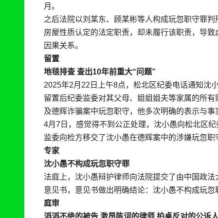
月。
之后法院以刘某东、顾某彬等人构成玩忽职守罪判
房屋性质认定的法定职责，却未履行该职责，导致
因果关系。
留置
地毯排查 查出10年前重大“问题”
2025年2月22日上午8点，松北区纪委电话通知
留置后纪委监委对其父母、姐姐姐夫等家属的所有
及德辉诈骗案中玩忽职守，他多次明确的表示与事
4月7日，感觉得不到公正处理，沈小愚向松北区纪委
监委向检方移交了沈小愚在德辉案中的涉嫌玩忽职
专家
沈小愚不构成玩忽职守罪
法庭上，沈小愚辩护律师向法院提交了由中国政法
意见书，意见书做出明确结论：沈小愚不构成玩忽
庭审
滔滔不绝的被告 激昂陈词的律师 拍桌反对的公诉