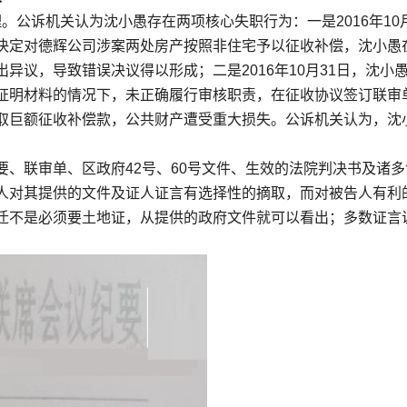
理。公诉机关认为沈小愚存在两项核心失职行为：一是2016年10月
决定对德辉公司涉案两处房产按照非住宅予以征收补偿，沈小愚
异议，导致错误决议得以形成；二是2016年10月31日，沈小
证明材料的情况下，未正确履行审核职责，在征收协议签订联审
取巨额征收补偿款，公共财产遭受重大损失。公诉机关认为，沈
、联审单、区政府42号、60号文件、生效的法院判决书及诸多
人对其提供的文件及证人证言有选择性的摘取，而对被告人有利
迁不是必须要土地证，从提供的政府文件就可以看出；多数证言