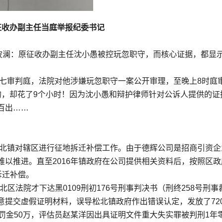
征收办副主任当庭举报纪委书记
起波澜：原征收办副主任沈小愚被控玩忽职守，而核心证据，都显
十七审判庭，法院对他涉嫌玩忽职守一案公开审理，至晚上8时庭
的，却花了9个小时！因为沈小愚和辩护律师针对公诉人提供的证
百出……
松北镇对辖区进行征地拆迁补偿工作。由于德辉公司是招商引资企
以推进。直至2016年镇政府在公司提供相关资料后，按照区政
拆迁补偿。
日松北区法院才下达黑0109刑初176号刑事判决书（刑终258号刑事
提交虚假证明材料，误导松北镇政府作出错误认定，发放了720
罚金50万，评估员赵某洋因出具证明文件重大失实罪被判刑1年