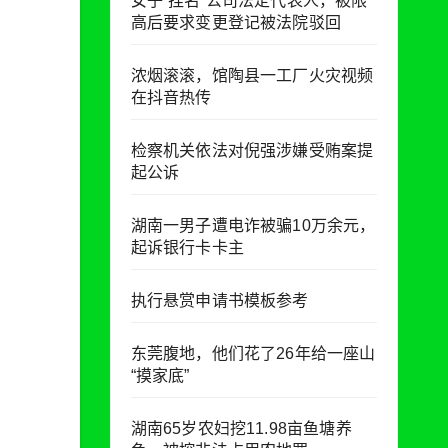
女子“挂名”公司法定代表人，被限
高后要求变更登记被法院驳回
浓烟滚滚，馆陶县一工厂火灾视频
在抖音热传
检察机关依法对倪强涉嫌受贿案提
起公诉
湖南一男子遭电诈被骗10万余元，
起诉银行卡卡主
执行悬赏申请书模板参考
东莞腹地，他们花了26年给一座山
“摸家底”
湖南65岁农妇挖11.98亩鱼塘养