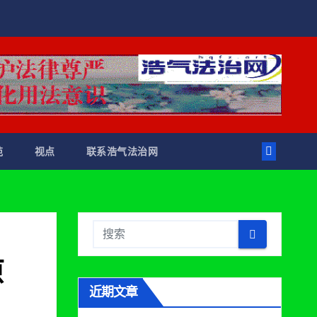
苑
视点
联系浩气法治网
原
近期文章