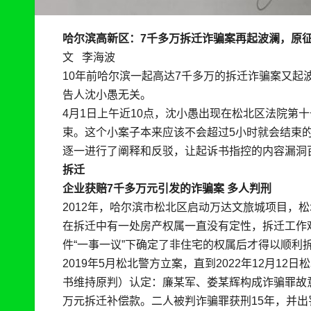
哈尔滨高新区：7千多万拆迁诈骗案再起波澜，原
文 李海波
10年前哈尔滨一起高达7千多万的拆迁诈骗案又
告人沈小愚无关。
4月1日上午近10点，沈小愚出现在松北区法院第
束。这个小案子本来应该不会超过5小时就会结束
逐一进行了阐释和反驳，让起诉书指控的内容漏洞
拆迁
企业获赔7千多万元引发的诈骗案 多人判刑
2012年，哈尔滨市松北区启动万达文旅城项目，
在拆迁中有一处房产权属一直没有定性，拆迁工作难
件“一事一议”下确定了非住宅的权属后才得以顺利
2019年5月松北警方立案，直到2022年12月12
书维持原判）认定：廉某军、娄某辉构成诈骗罪故意
万元拆迁补偿款。二人被判诈骗罪获刑15年，并出