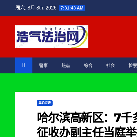
跳
周六. 8月 8th, 2026
7:31:44 AM
至
内
容
警事
热点
综合
社会
检
舆论监督
哈尔滨高新区：7千
征收办副主任当庭举