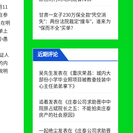
11
在参
甘肃一女子230万保全款“凭空消
失”：两份法院裁定“撞车”，谁来为
愚在明
“保而不全”买单？
单上
小愚
近期评论
证人
的内
说明
吴先生
发表在《
重庆荣昌：城内大
部份小学毕业照项目被教委技装中
心主任弟弟拿下
》
追着
发表在《
庄泰公司求助晋中中
院原占斌院长之五：不能拍卖庄泰
房产的社会原因
》
一起绝尘
发表在《
庄泰公司求助晋