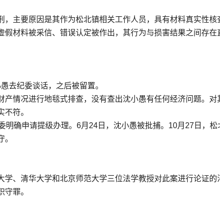
刑，主要原因是其作为松北镇相关工作人员，具有材料真实性核
虚假材料被采信、错误认定被作出，其行为与损害结果之间存在
沈小愚去纪委谈话，之后被留置。
财产情况进行地毯式排查，没有查出沈小愚有任何经济问题。对
实不符。
明确申请提级办理。6月24日，沈小愚被批捕。10月27日，松
守。
大学、清华大学和北京师范大学三位法学教授对此案进行论证的
职守罪。
人