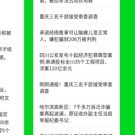
鱼，被控非法占用农地罪
重庆三名干部接受审查调查
承诺经络推拿可让脑瘫儿变正常
示和被
人，嫌犯骗财206万被判刑
审才结
四川公安发布十起经济犯罪典型案
据，
例:串通投标全川35个工程项目、
涉案110亿余元
刚刚通报！重庆三名干部接受审查
业，
调查
府文
哈尔滨高新区：7千多万拆迁诈骗
案再起波澜，原征收办副主任当庭
裁定
举报纪委书记
0余
零5个